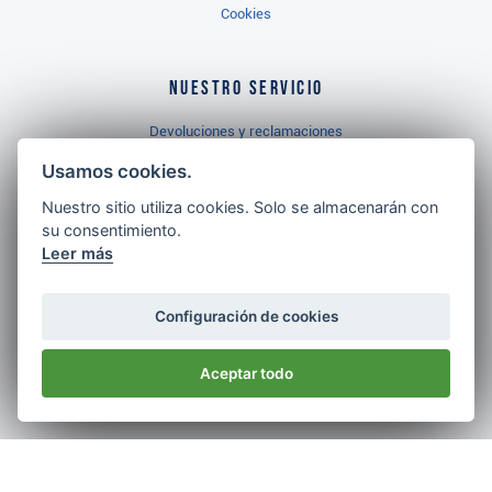
Cookies
Nuestro servicio
Devoluciones y reclamaciones
Derecho de desistimiento
Usamos cookies.
Garantía del mejor precio
Nuestro sitio utiliza cookies. Solo se almacenarán con
su consentimiento.
Leer más
Golf Brothers
Inicio
Configuración de cookies
Contacto
Aceptar todo
Aviso legal