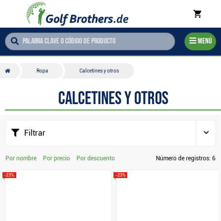
Menú
Ropa
Calcetines y otros
Calcetines y otros
Filtrar
Por nombre
Por precio
Por descuento
Número de registros:
6
-23%
-23%