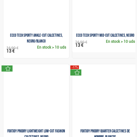
Ecco Tech Sporty Ankle-Cut calcetines,
Ecco Tech Sporty Mid-Cut calcetines, negro
Negro/Blanco
En stock
> 10 uds
16,90 €
13 €
En stock
> 10 uds
16,90 €
13 €
nuevo
-17%
nuevo
FootJoy ProDry Lightweight Low-Cut Fashion
FootJoy ProDry Quarter calcetines de
calcetines, negro
hombre, blancos