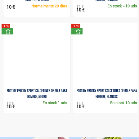
Normalmente
20 días
En stock
> 10 uds
10 €
12 €
10 €
-17%
-17%
nuevo
nuevo
FootJoy ProDry Sport calcetines de golf para
FootJoy ProDry Sport calcetines de golf para
hombre, negro
hombre, blancos
En stock
1 uds
En stock
10 uds
12 €
12 €
10 €
10 €