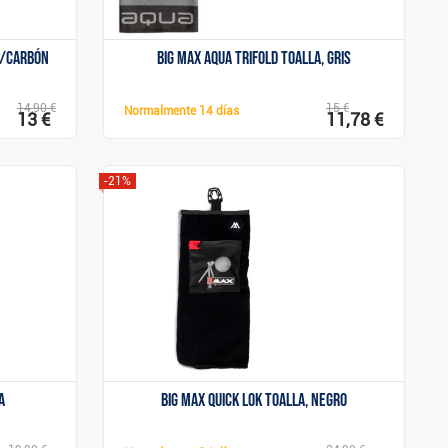
o/carbón
Big Max Aqua Trifold toalla, gris
14,90 €
15 €
Normalmente
14 días
13 €
11,78 €
-21%
Mostrar
a
Big Max Quick Lok toalla, negro