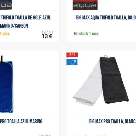
 Trifold toalla de golf, azul
Big Max Aqua Trifold toalla, roj
marino/carbón
14,90 €
4 días
En stock
1 uds
13 €
-63%
rebajas
Mostrar
Mostrar
 Pro toalla azul marino
Big Max Pro toalla, blanc