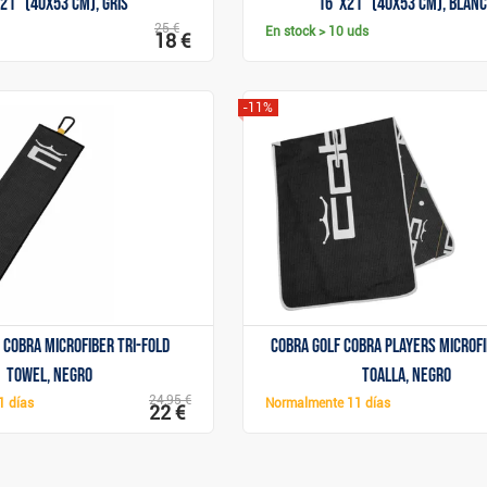
21" (40x53 cm), gris
16"x21" (40x53 cm), blan
25 €
En stock
> 10 uds
18 €
-11%
Mostrar
Mostrar
 Cobra Microfiber Tri-Fold
Cobra Golf Cobra Players Microf
Towel, negro
toalla, negro
24,95 €
1 días
Normalmente
11 días
22 €