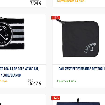
19,90 €
Normalmente
14 días
7,34 €
-18%
Mostrar
Mostrar
rt toalla de golf, 40x60 cm,
Callaway Performance Dry toall
negro/blanco
25 €
0 días
En stock
1 uds
19,47 €
-22%