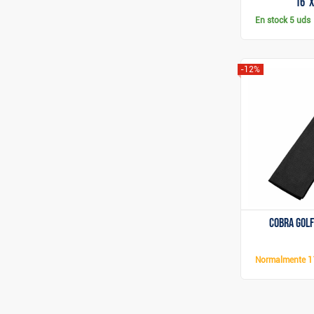
16"x
En stock
5 uds
-12%
Cobra Golf
Normalmente
1