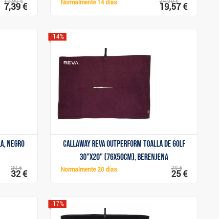
19,90 €
24,90 €
Normalmente
14 días
7,39 €
19,57 €
-14%
Mostrar
a, negro
Callaway Reva Outperform toalla de golf
30"x20" (76x50cm), berenjena
39 €
29 €
Normalmente
20 días
32 €
25 €
-17%