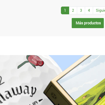
1
2
3
4
Sigui
Más productos
¿Por qué comprar en Golf Brothers?