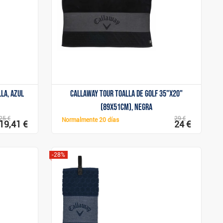
Mostrar
la, azul
Callaway Tour toalla de golf 35"x20"
(89x51cm), negra
25 €
29 €
Normalmente
20 días
19,41 €
24 €
-28%
Mostrar