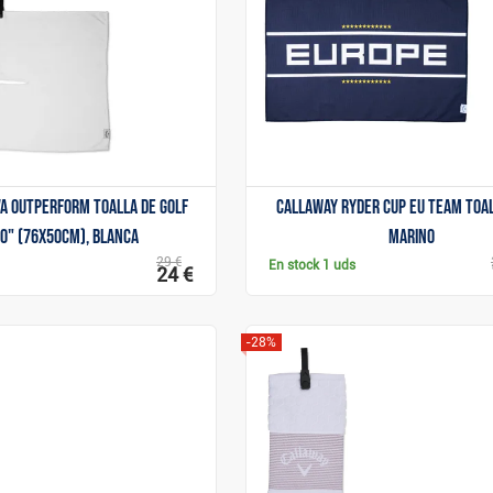
Mostrar
Mostrar
a Outperform toalla de golf
Callaway Ryder Cup EU Team toal
0" (76x50cm), blanca
marino
29 €
En stock
1 uds
24 €
-28%
Mostrar
Mostrar