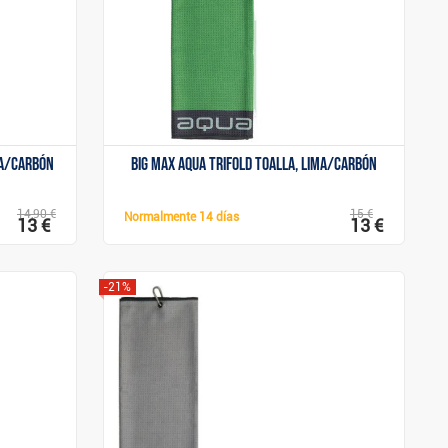
ia/carbón
Big Max Aqua Trifold toalla, lima/carbón
14,90 €
15 €
Normalmente
14 días
13 €
13 €
-21%
Mostrar