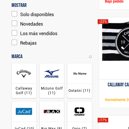
Bajo pedido
Mostrar
Solo disponibles
-22%
Novedades
Los más vendidos
Rebajas
⌕
Marca
Callaway Ca
Callaway
Mizuno Golf
Ostatní
(11)
Golf
(11)
(11)
Normalmente
2
-17%
JuCad
(10)
Big Max
(9)
Ogio
(7)