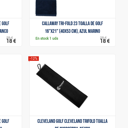
e golf
Callaway Tri-Fold 23 toalla de golf
lanco
16"x21" (40x53 cm), azul marino
25 €
25 €
En stock
1 uds
18 €
18 €
-12%
Mostrar
e golf
Cleveland Golf Cleveland Trifold toalla