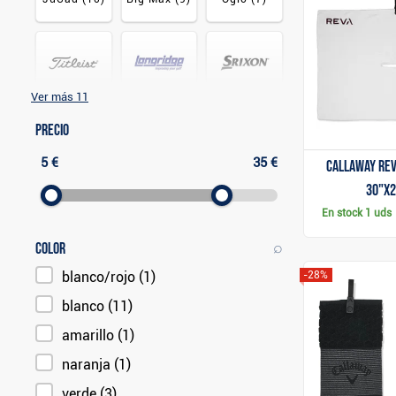
Ver más 11
Longridge
Titleist
(7)
Srixon
(5)
(5)
Precio
5 €
35 €
Callaway Rev
30"x2
En stock
1 uds
⌕
Color
blanco/rojo
(1)
-28%
blanco
(11)
amarillo
(1)
naranja
(1)
verde
(3)