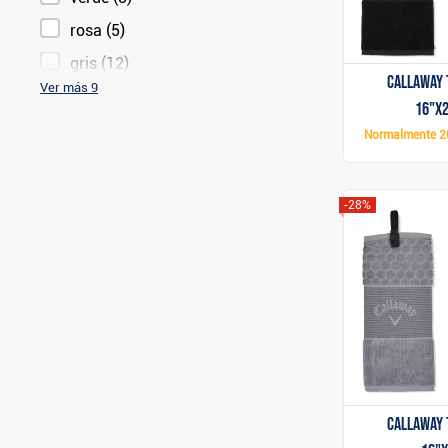
rosa
(5)
gris
(12)
Callaway 
Ver más 9
16"x2
Normalmente
2
-28%
Callaway 