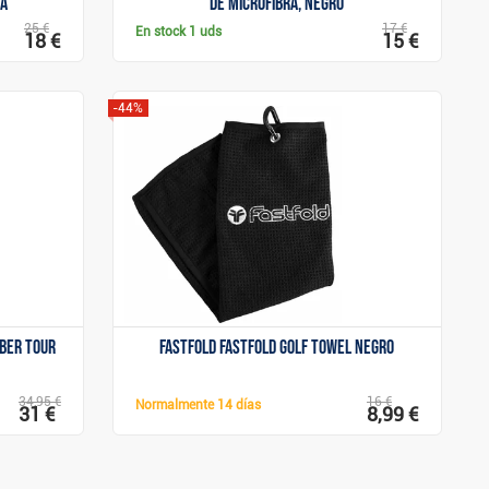
ca
de microfibra, negro
25 €
17 €
En stock
1 uds
18 €
15 €
-44%
Mostrar
iber Tour
Fastfold Fastfold golf towel negro
34,95 €
16 €
Normalmente
14 días
31 €
8,99 €