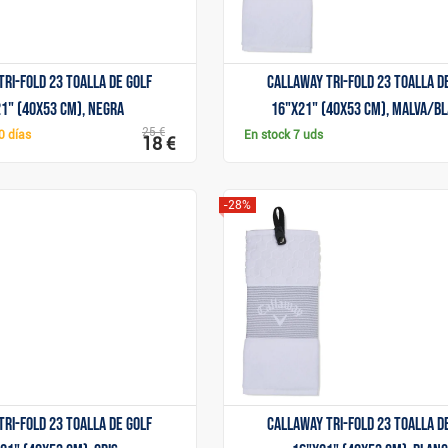
Tri-Fold 23 toalla de golf
Callaway Tri-Fold 23 toalla d
1" (40x53 cm), negra
16"x21" (40x53 cm), malva/b
25 €
0 días
En stock
7 uds
18 €
-28%
Mostrar
Mostrar
Tri-Fold 23 toalla de golf
Callaway Tri-Fold 23 toalla d